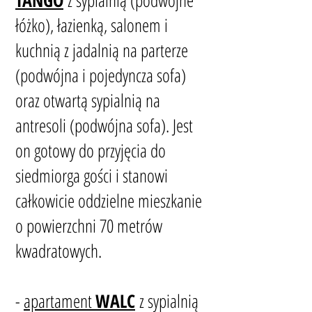
TANGO
z sypialnią (podwójne
łóżko), łazienką, salonem i
kuchnią z jadalnią na parterze
(podwójna i pojedyncza sofa)
oraz otwartą sypialnią na
antresoli (podwójna sofa). Jest
on gotowy do przyjęcia do
siedmiorga gości i stanowi
całkowicie oddzielne mieszkanie
o powierzchni 70 metrów
kwadratowych.
-
apartament
WALC
z sypialnią