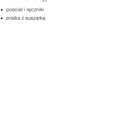
pościel i ręczniki
pralka z suszarką
klimatyzacja
przybory toaletowe
kosmetyki
suszarka w każdym pokoju
łóżeczko dziecięce
kosmetyki dla dzieci
Kuchnia z jadalnią:
duża lodówka z zamrażarką
płyta kuchenna
kuchenka mikrofalowa
zmywarka
czajnik
toster