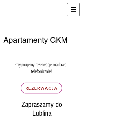
apartamentyGKM@gmail.com
telefon:
+48 512-001-787
in English:
+48 696-472-825
Apartamenty GKM
ul. Zamojska 8, 20-105 Lublin
Przyjmujemy rezerwacje mailowo i
telefonicznie!
REZERWACJA
Zapraszamy do
Lublina