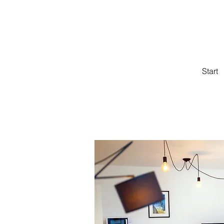
Apartam
ul. Zamojska 
Lublin
Start