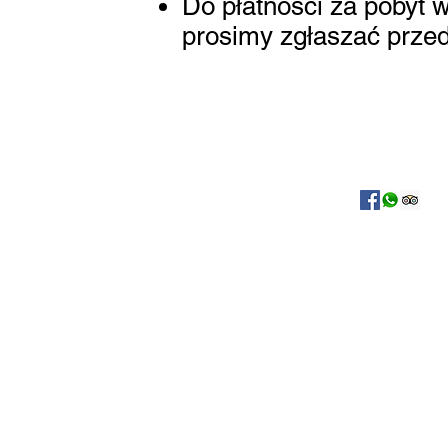
Do płatności za pobyt 
prosimy zgłaszać przed
Kontakt:
apartamentyGKM@gmail.com
telefon: +48 512-001-787
in English: +48 696-472-825
Numer rachunku PKO BP:
70 1020 3150 0000 3302 0090 
Zamojska Od Nowa sc