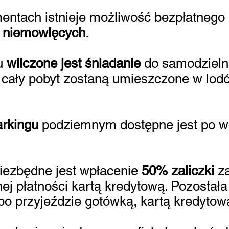
entach istnieje możliwość bezpłatnego 
k niemowlęcych
.
u
wliczone jest
śniadanie
do samodzieln
 cały pobyt zostaną umieszczone w lo
arkingu
podziemnym dostępne jest po wc
iezbędne jest wpłacenie
50% zaliczki
za
nej płatności kartą kredytową. Pozostał
o przyjeździe gotówką, kartą kredytow