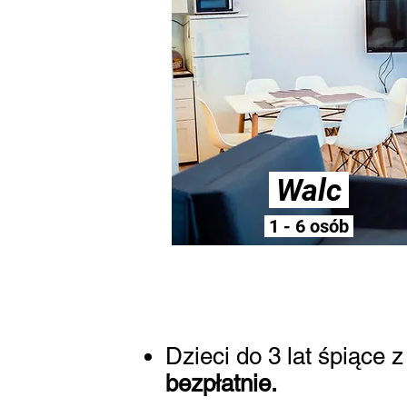
Walc
1 - 6 osób
Dzieci do 3 lat śpiące
bezpłatnie.