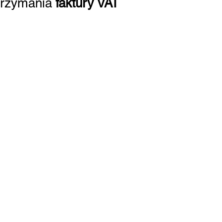
otrzymania
faktury VAT
eptujemy karty
dytowe:
lew online:
://pay.vivawallet.com/gkmlublin