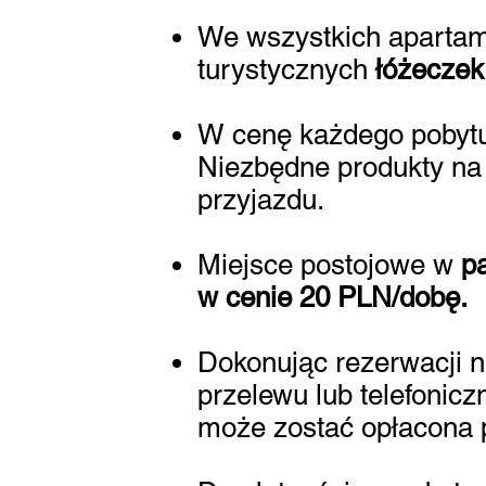
We wszystkich apartam
turystycznych
łóżecze
W cenę każdego pobyt
Niezbędne produkty na
przyjazdu.
Miejsce postojowe w
p
w cenie 20 PLN/dobę.
Dokonując rezerwacji n
przelewu lub telefonicz
może zostać opłacona p