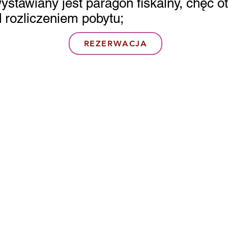
wystawiany jest paragon fiskalny, chęć 
 rozliczeniem pobytu;
REZERWACJA
Adres:
Akc
Apartamenty GKM
kre
ul. Zamojska 8,
20-105 Lublin
Prze
https
8442