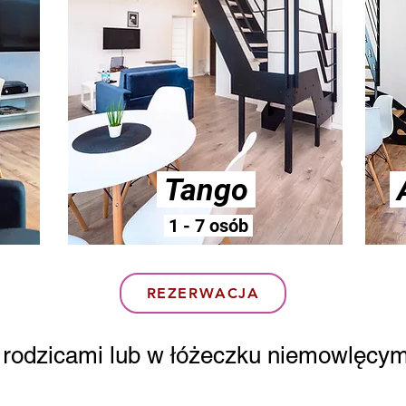
Tango
1 - 7 osób
REZERWACJA
 z rodzicami lub w łóżeczku niemowlęc