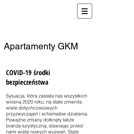
apartamentyGKM@gmail.com
telefon:
+48 512-001-787
in English:
+48 696-472-825
Apartamenty GKM
ul. Zamojska 8, 20-105 Lublin
COVID-19 środki
bezpieczeństwa
Sytuacja, która zastała nas wszystkich
wiosną 2020 roku, na stałe zmieniła
wiele dotychczasowych
przyzwyczajeń i schematów działania.
Poważne zmiany dotknęły także
branżę turystyczną, stawiając przed
nami wiele nowych wyzwań. Stale