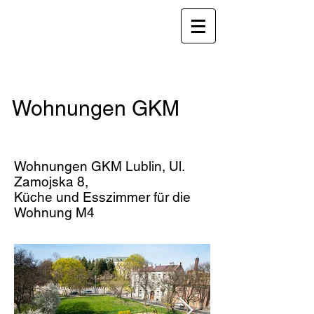
ApartamentyGKM@gmail.com
Englisch:
+48 511-410-701
auf Englisch:
+48 696-472-825
Wohnungen GKM
Ul. Zamojska 8, 20-105 Lublin
Wohnungen GKM Lublin, Ul.
Zamojska 8,
Küche und Esszimmer für die
Wohnung M4