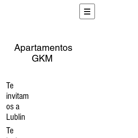
ApartamentoyGKM@gmail.com
Inglés:
+48 511-410-701
en inglés:
+48 696-472-825
Apartamentos
GKM
ul. Zamojska 8, 20-105 Lublin
Te
invitam
os a
Lublin
Te